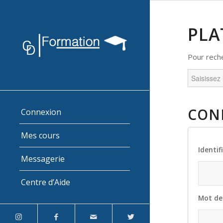
PLA
Pour rech
Search
for:
CON
Connexion
Mes cours
Identif
Messagerie
Centre d’Aide
Mot de